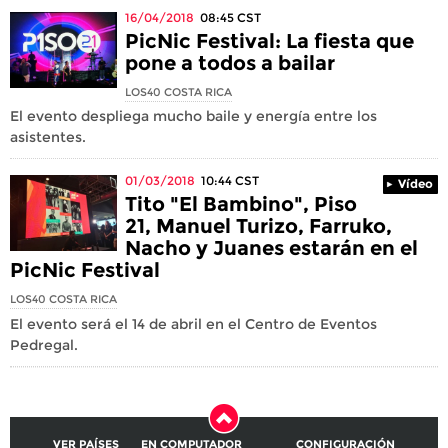
16/04/2018
08:45
CST
PicNic Festival: La fiesta que
pone a todos a bailar
LOS40 COSTA RICA
El evento despliega mucho baile y energía entre los
asistentes.
01/03/2018
10:44
CST
Vídeo
Tito "El Bambino", Piso
21, Manuel Turizo, Farruko,
Nacho y Juanes estarán en el
PicNic Festival
LOS40 COSTA RICA
El evento será el 14 de abril en el Centro de Eventos
Pedregal.
VER PAÍSES
EN COMPUTADOR
CONFIGURACIÓN