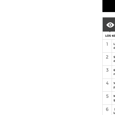
LOS 4
1
L
d
2
S
d
3
6
n
4
1
p
5
M
g
6
l