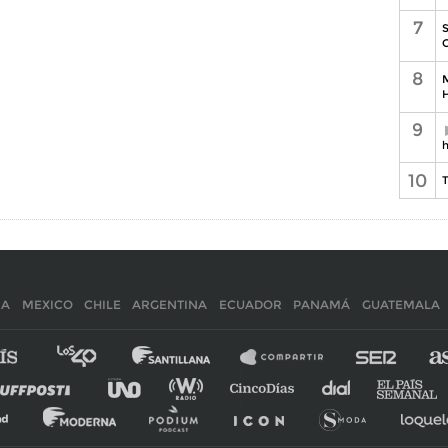
7
S
C
8
M
H
9
h
10
T
IA
MEXICO
CHILE
ARGENTINA
ECUADOR
PANAMÁ
GUATEMALA