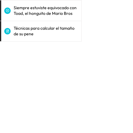
Siempre estuviste equivocado con
Toad, el honguito de Mario Bros
Técnicas para calcular el tamaño
de su pene