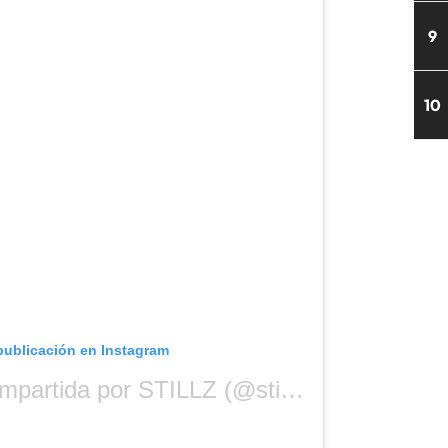
9
10
publicación en Instagram
Una publicación compartida por STILLZ (@stillz)