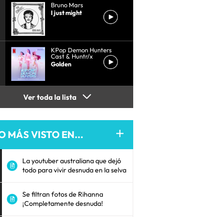
Bruno Mars
I just might
KPop Demon Hunters
Cast & Huntr/x
Golden
Ver toda la lista
O MÁS VISTO EN...
La youtuber australiana que dejó
todo para vivir desnuda en la selva
Se filtran fotos de Rihanna
¡Completamente desnuda!