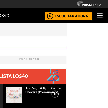
OS40
ESCUCHAR AHORA
LISTA LOS40
Aria Vega & Ryan Castro
Chévere (Premium mix)