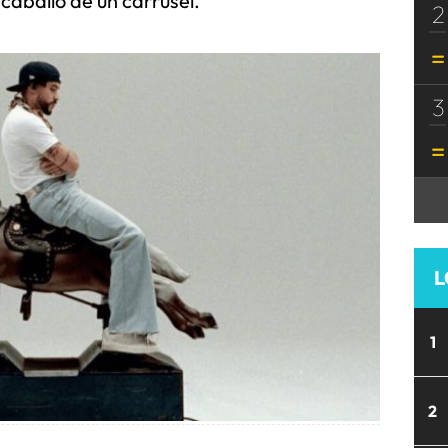
 caballo de un carrusel.
2
3
L
1
2