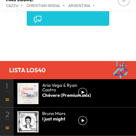
CAZZU
•
CHRISTIAN NODAL
•
ARGENTINA
•
MÉXICO
•
NORTEAMÉRICA
•
SUDAMÉRICA
•
LATINOAMÉRICA
•
AMÉRICA
•
Comentarios
LISTA LOS40
1
Aria Vega & Ryan
Castro
Chévere (Premium mix)
2
Bruno Mars
I just might