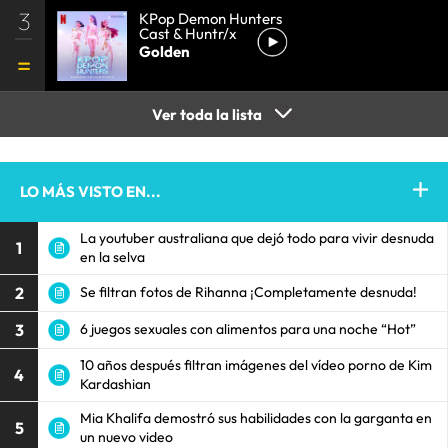
3
KPop Demon Hunters
Cast & Huntr/x
Golden
Ver toda la lista
LO MÁS VISTO EN...
La youtuber australiana que dejó todo para vivir desnuda
1
en la selva
2
Se filtran fotos de Rihanna ¡Completamente desnuda!
3
6 juegos sexuales con alimentos para una noche “Hot”
10 años después filtran imágenes del vídeo porno de Kim
4
Kardashian
Mia Khalifa demostró sus habilidades con la garganta en
5
un nuevo video