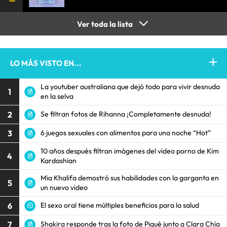
Ver toda la lista
LO MÁS VISTO EN...
La youtuber australiana que dejó todo para vivir desnuda
1
en la selva
2
Se filtran fotos de Rihanna ¡Completamente desnuda!
3
6 juegos sexuales con alimentos para una noche “Hot”
10 años después filtran imágenes del vídeo porno de Kim
4
Kardashian
Mia Khalifa demostró sus habilidades con la garganta en
5
un nuevo video
6
El sexo oral tiene múltiples beneficios para la salud
7
Shakira responde tras la foto de Piqué junto a Clara Chía