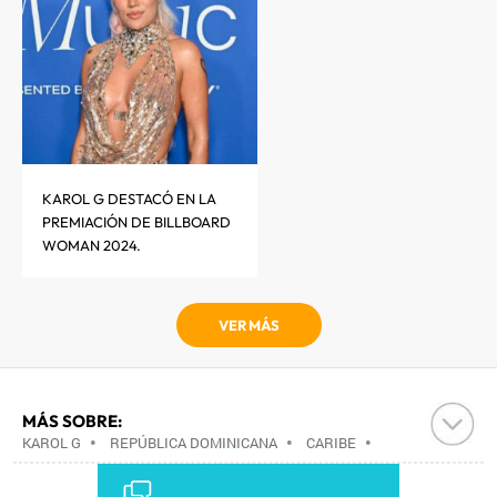
KAROL G DESTACÓ EN LA
PREMIACIÓN DE BILLBOARD
WOMAN 2024.
VER MÁS
MÁS SOBRE:
KAROL G
•
REPÚBLICA DOMINICANA
•
CARIBE
•
COLOMBIA
•
SUDAMÉRICA
•
LATINOAMÉRICA
•
AMÉRICA
•