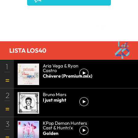
Comentarios
LISTA LOS40
1
Aria Vega & Ryan
Castro
Chévere (Premium mix)
2
Bruno Mars
I just might
3
KPop Demon Hunters
Cast & Huntr/x
Golden