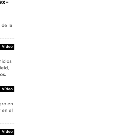
ex-
 de la
Vídeo
nicios
ield,
os.
Vídeo
egro en
 en el
Vídeo