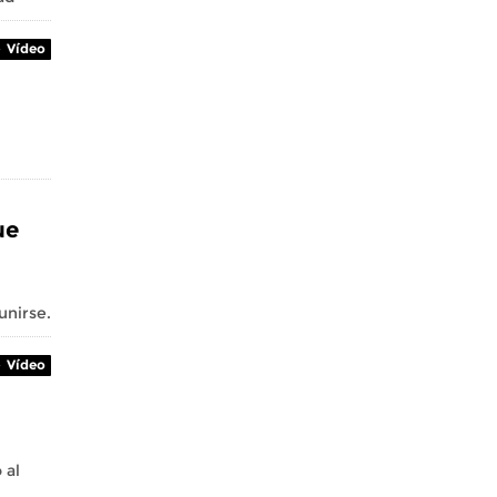
Vídeo
ue
unirse.
Vídeo
 al