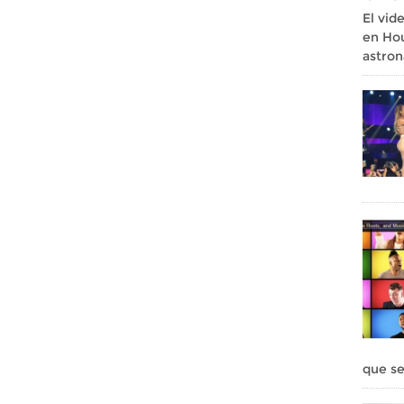
El vid
en Hou
astron
que s