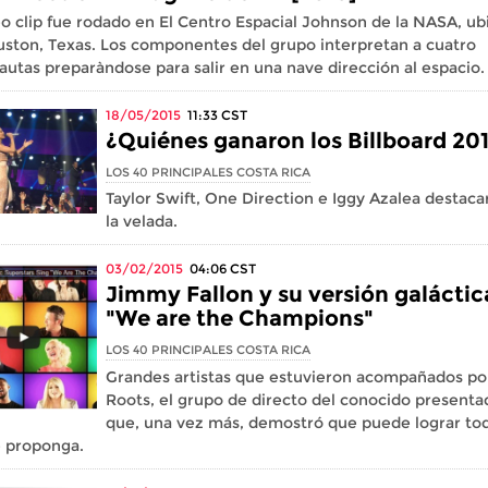
eo clip fue rodado en El Centro Espacial Johnson de la NASA, u
ston, Texas. Los componentes del grupo interpretan a cuatro
autas preparàndose para salir en una nave dirección al espacio.
18/05/2015
11:33
CST
¿Quiénes ganaron los Billboard 20
LOS 40 PRINCIPALES COSTA RICA
Taylor Swift, One Direction e Iggy Azalea destac
la velada.
03/02/2015
04:06
CST
Jimmy Fallon y su versión galáctic
"We are the Champions"
LOS 40 PRINCIPALES COSTA RICA
Grandes artistas que estuvieron acompañados po
Roots, el grupo de directo del conocido presenta
que, una vez más, demostró que puede lograr tod
e proponga.