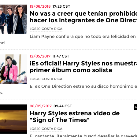
19/06/2018
17:23
CST
No vas a creer que tenían prohibid
hacer los integrantes de One Direc
LOS40 COSTA RICA
Liam Payne confiera que no todo era felicidad en 
nd
12/05/2017
11:47
CST
¡Es oficial! Harry Styles nos muestr
primer álbum como solista
LOS40 COSTA RICA
El ex One Direction estrenó su disco homónimo 
s.
08/05/2017
09:44
CST
Harry Styles estrena video de
"Sign of The Times"
LOS40 COSTA RICA
El cantante literalmente buscó desafiar la graved