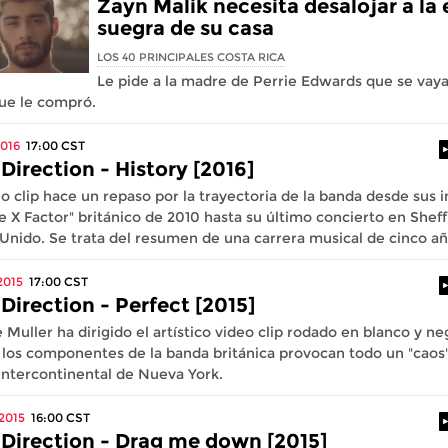
Zayn Malik necesita desalojar a la 
suegra de su casa
LOS 40 PRINCIPALES COSTA RICA
Le pide a la madre de Perrie Edwards que se vaya
ue le compró.
2016
17:00
CST
Direction - History [2016]
eo clip hace un repaso por la trayectoria de la banda desde sus i
e X Factor" británico de 2010 hasta su último concierto en Sheff
Unido. Se trata del resumen de una carrera musical de cinco añ
2015
17:00
CST
Direction - Perfect [2015]
 Muller ha dirigido el artístico video clip rodado en blanco y n
 los componentes de la banda británica provocan todo un "caos"
Intercontinental de Nueva York.
2015
16:00
CST
Direction - Drag me down [2015]