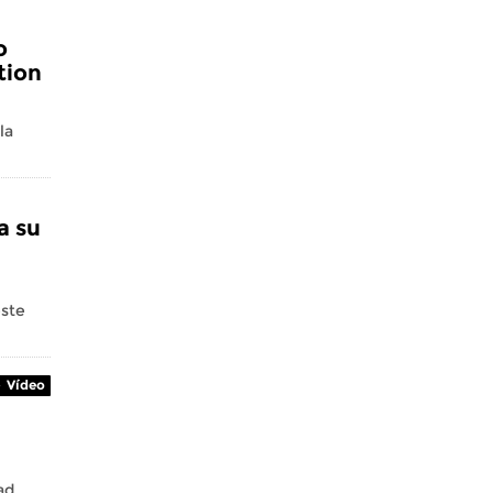
o
tion
la
a su
este
Vídeo
ad