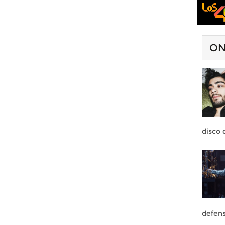
ON
disco 
defens