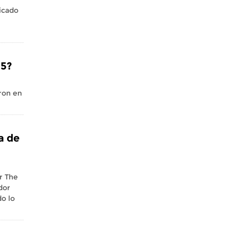
bicado
15?
aron en
a de
r The
dor
o lo