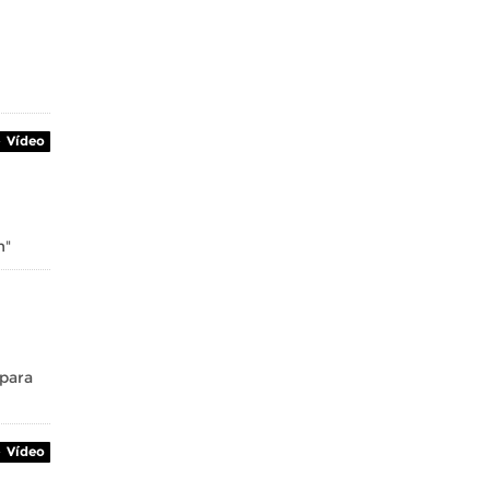
Vídeo
n"
 para
Vídeo