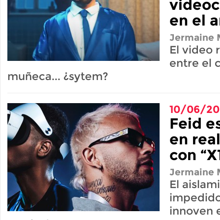
videoc
en el 
Jermaine M
El video r
entre el 
muñeca... ¿sytem?
10/06/2
Feid e
en real
con “X
Jermaine M
El aislam
impedido 
innoven 