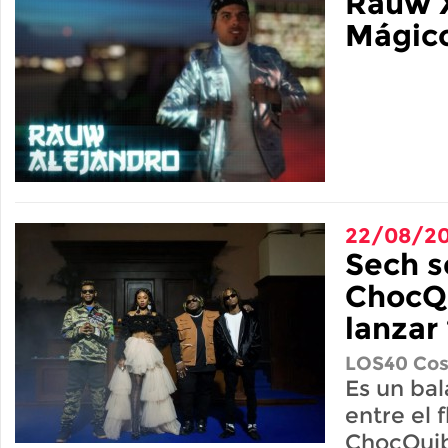
Rauw X
Mágic
22/08/2
Sech s
ChocQ
lanzar
LOS40 Cos
Es un ba
entre el 
ChocQuib