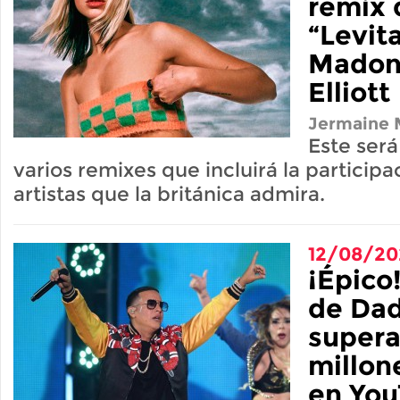
remix 
“Levit
Madon
Elliott
Jermaine M
Este será
varios remixes que incluirá la participa
artistas que la británica admira.
12/08/20
¡Épico
de Da
supera
millon
en Yo