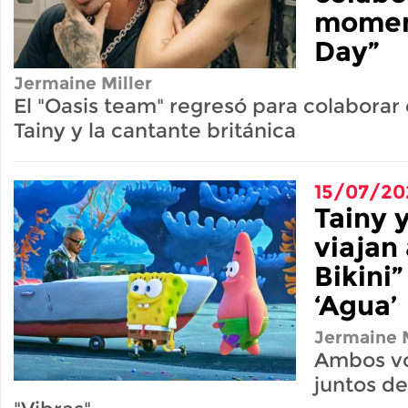
momen
Day”
Jermaine Miller
El "Oasis team" regresó para colaborar
Tainy y la cantante británica
15/07/20
Tainy y
viajan
Bikini”
‘Agua’
Jermaine M
Ambos vo
juntos de