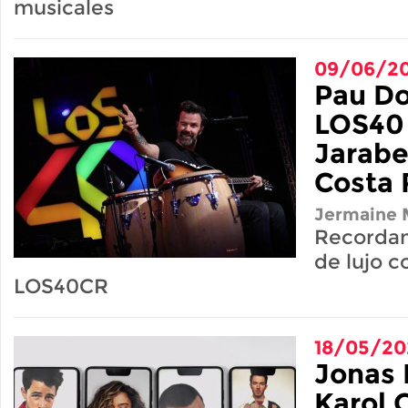
musicales
09/06/2
Pau Do
LOS40 
Jarabe
Costa 
Jermaine M
Recordam
de lujo 
LOS40CR
18/05/20
Jonas 
Karol 