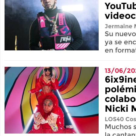
YouTub
videoc
Jermaine M
Su nuev
ya se en
en format
13/06/20
6ix9in
polém
colabo
Nicki 
LOS40 Cos
Muchos s
la cantan