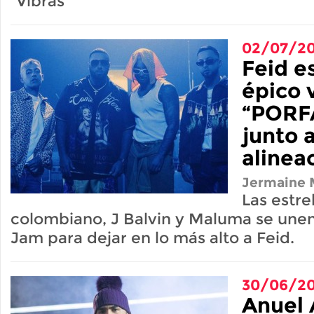
"Vibras"
02/07/2
Feid e
épico 
“PORF
junto 
alinea
Jermaine M
Las estre
colombiano, J Balvin y Maluma se unen
Jam para dejar en lo más alto a Feid.
30/06/2
Anuel 