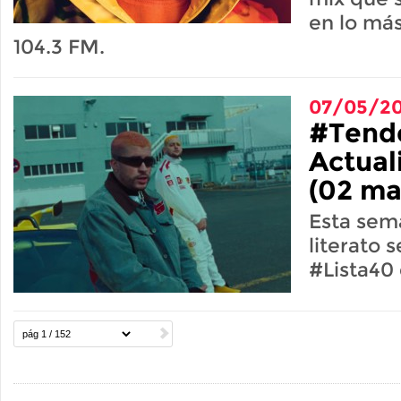
en lo más
104.3 FM.
07/05/2
#Tend
Actual
(02 ma
Esta sem
literato 
#Lista40