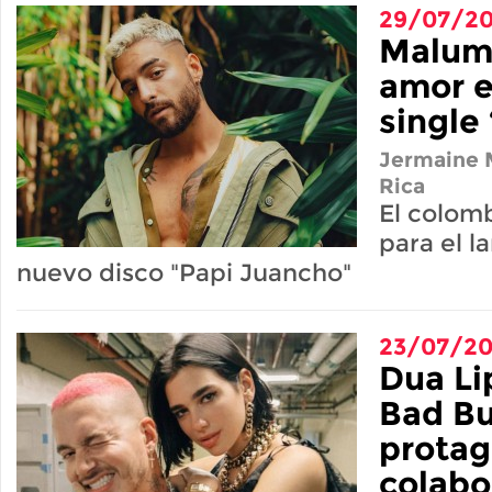
29/07/2
Maluma
amor e
single
Jermaine M
Rica
El colom
para el 
nuevo disco "Papi Juancho"
23/07/2
Dua Lip
Bad B
protag
colabo