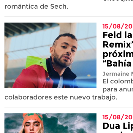
romántica de Sech.
15/08/20
Feid l
Remix”
próxim
“Bahía
Jermaine M
El colom
para anun
colaboradores este nuevo trabajo.
15/08/20
Dua Li