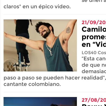
se unen a
claros" en un épico video.
21/09/20
Camilo
promes
en “Vi
LOS40 Cos
“Esta can
de que n
demasiad
paso a paso se pueden hacer realidad”,
cantante colombiano.
27/08/2