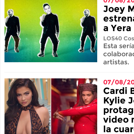
07/08/2
Joey 
estren
a Yera
LOS40 Cos
Esta serí
colabora
artistas.
07/08/2
Cardi B
Kylie 
protag
video 
la cua