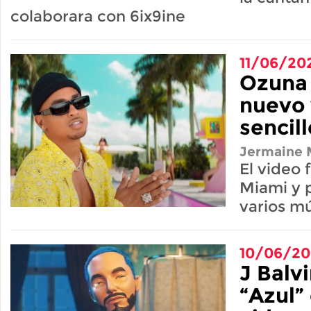
colaborara con 6ix9ine
11/06/20
Ozuna 
nuevo 
sencil
Jermaine M
El video 
Miami y 
varios mú
10/06/2
J Balv
“Azul”