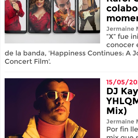
colabo
mome
Jermaine M
“X” fue i
conocer 
de la banda, 'Happiness Continues: A J
Concert Film'.
15/05/20
DJ Kay
YHLQM
Mix)
Jermaine M
Por fin ll
mix que 