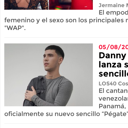
Jermaine M
El empo
femenino y el sexo son los principales
"WAP".
05/08/2
Danny
lanza 
sencil
LOS40 Cos
El cantan
venezola
Panamá, 
oficialmente su nuevo sencillo “Pégate”