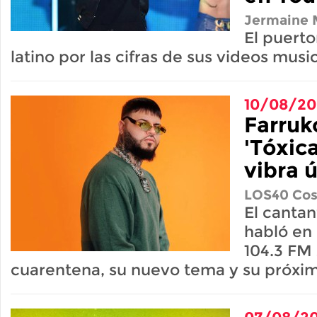
Jermaine M
El puerto
latino por las cifras de sus videos musi
10/08/2
Farruk
'Tóxic
vibra 
LOS40 Cos
El canta
habló en 
104.3 FM 
cuarentena, su nuevo tema y su próxi