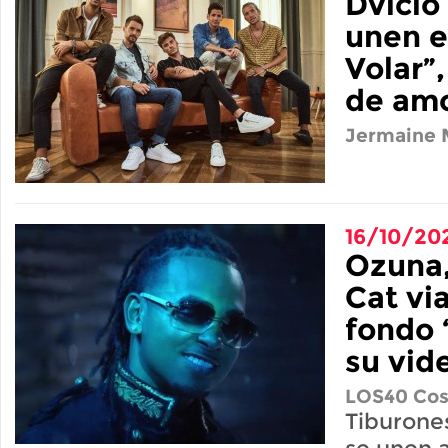
Dvicio 
unen e
Volar”,
de am
Jermaine M
16/10/20
Ozuna,
Cat vi
fondo 
su vid
LOS40 Cos
Tiburones