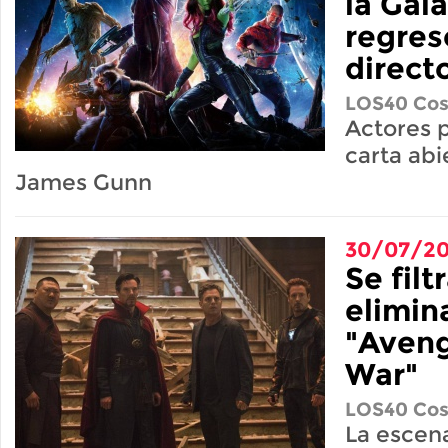
la Gala
regres
direct
LOS40 Cos
Actores 
carta ab
James Gunn
30/07/20
Se filt
elimin
"Aveng
War"
LOS40 Cos
La escen