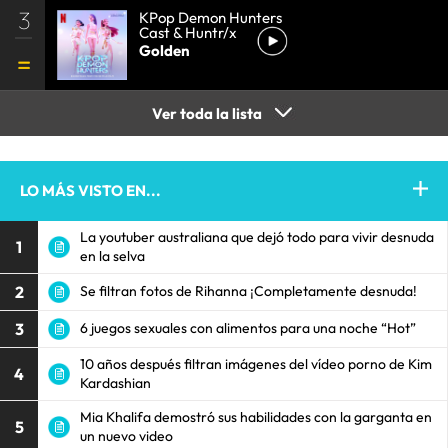
3
KPop Demon Hunters
Cast & Huntr/x
Golden
Ver toda la lista
LO MÁS VISTO EN...
La youtuber australiana que dejó todo para vivir desnuda
1
en la selva
2
Se filtran fotos de Rihanna ¡Completamente desnuda!
3
6 juegos sexuales con alimentos para una noche “Hot”
10 años después filtran imágenes del vídeo porno de Kim
4
Kardashian
Mia Khalifa demostró sus habilidades con la garganta en
5
un nuevo video