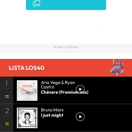
Comentarios
LISTA LOS40
1
Aria Vega & Ryan
Castro
Chévere (Premium mix)
2
Bruno Mars
I just might