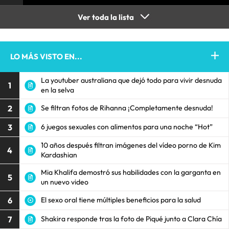
Ver toda la lista
LO MÁS VISTO EN...
La youtuber australiana que dejó todo para vivir desnuda
1
en la selva
2
Se filtran fotos de Rihanna ¡Completamente desnuda!
3
6 juegos sexuales con alimentos para una noche “Hot”
10 años después filtran imágenes del vídeo porno de Kim
4
Kardashian
Mia Khalifa demostró sus habilidades con la garganta en
5
un nuevo video
6
El sexo oral tiene múltiples beneficios para la salud
7
Shakira responde tras la foto de Piqué junto a Clara Chía