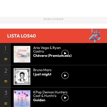
LISTA LOS40
1
Aria Vega & Ryan
Castro
Chévere (Premium mix)
2
Bruno Mars
I just might
3
KPop Demon Hunters
Cast & Huntr/x
Golden