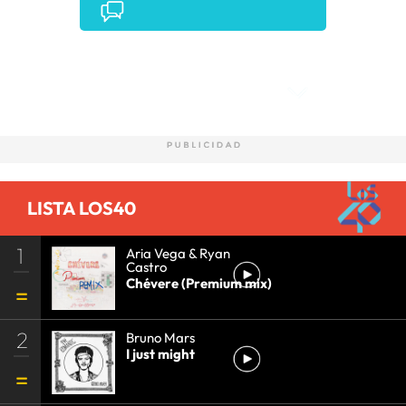
Comentarios
LISTA LOS40
1
Aria Vega & Ryan
Castro
Chévere (Premium mix)
2
Bruno Mars
I just might