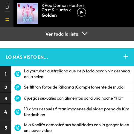
3
KPop Demon Hunters
Cast & Huntr/x
Golden
Ver toda la lista
LO MÁS VISTO EN...
La youtuber australiana que dejó todo para vivir desnuda
1
en la selva
2
Se filtran fotos de Rihanna ¡Completamente desnuda!
3
6 juegos sexuales con alimentos para una noche “Hot”
10 años después filtran imágenes del vídeo porno de Kim
4
Kardashian
Mia Khalifa demostró sus habilidades con la garganta en
5
un nuevo video