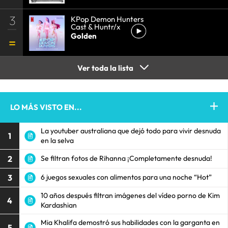
3
KPop Demon Hunters
Cast & Huntr/x
Golden
Ver toda la lista
LO MÁS VISTO EN...
La youtuber australiana que dejó todo para vivir desnuda
1
en la selva
2
Se filtran fotos de Rihanna ¡Completamente desnuda!
3
6 juegos sexuales con alimentos para una noche “Hot”
10 años después filtran imágenes del vídeo porno de Kim
4
Kardashian
Mia Khalifa demostró sus habilidades con la garganta en
5