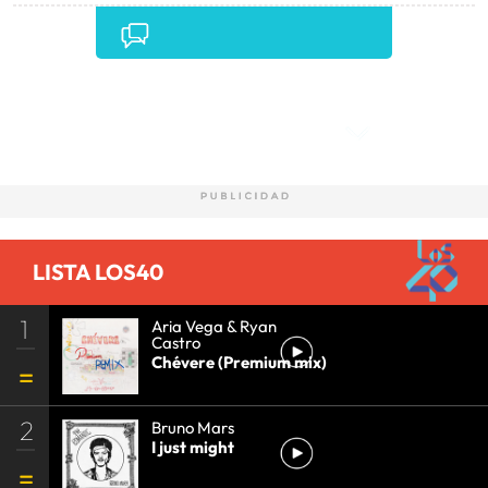
Comentarios
LISTA LOS40
1
Aria Vega & Ryan
Castro
Chévere (Premium mix)
2
Bruno Mars
I just might