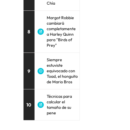
Chía
Margot Robbie
cambiará
completamente
8
a Harley Quinn
para "Birds of
Prey"
Siempre
estuviste
9
equivocado con
Toad, el honguito
de Mario Bros
Técnicas para
calcular el
10
tamaño de su
pene