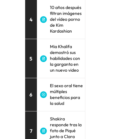
10 años después
filtran imágenes
4
del vídeo porno
de Kim
Kardashian
Mia Khalifa
demostró sus
5
habilidades con
la garganta en
un nuevo video
El sexo oral tiene
múltiples
6
beneficios para
la salud
Shakira
responde tras la
7
foto de Piqué
junto a Clara