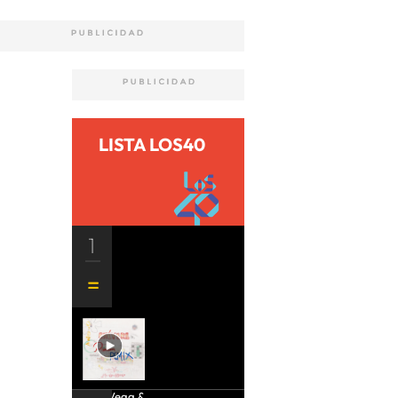
LISTA LOS40
1
Aria Vega &