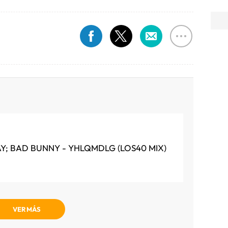
AY; BAD BUNNY - YHLQMDLG (LOS40 MIX)
VER MÁS