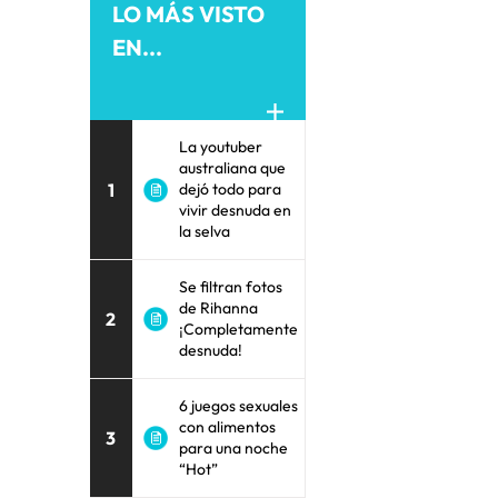
LO MÁS VISTO
EN...
La youtuber
australiana que
1
dejó todo para
vivir desnuda en
la selva
Se filtran fotos
de Rihanna
2
¡Completamente
desnuda!
6 juegos sexuales
con alimentos
3
para una noche
“Hot”