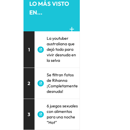
LO MÁS VISTO
EN...
La youtuber
australiana que
1
dejó todo para
vivir desnuda en
la selva
Se filtran fotos
de Rihanna
2
¡Completamente
desnuda!
6 juegos sexuales
con alimentos
3
para una noche
“Hot”