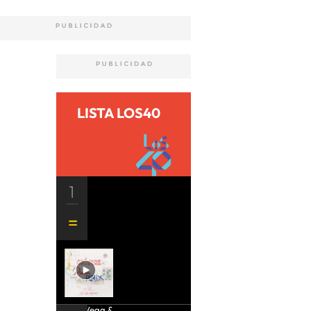
LISTA LOS40
1
Aria Vega &