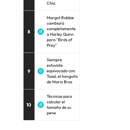
Chía
Margot Robbie
cambiará
completamente
8
a Harley Quinn
para "Birds of
Prey"
Siempre
estuviste
9
equivocado con
Toad, el honguito
de Mario Bros
Técnicas para
calcular el
10
tamaño de su
pene