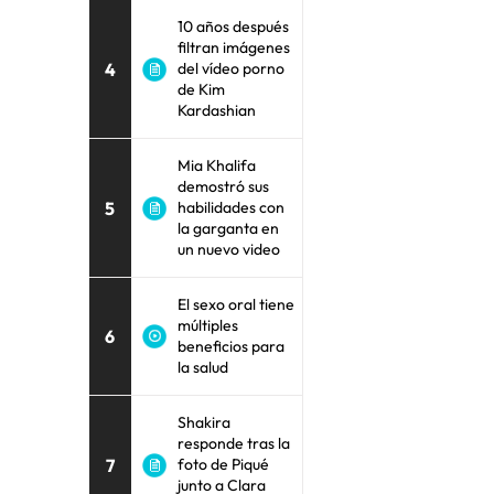
10 años después
filtran imágenes
4
del vídeo porno
de Kim
Kardashian
Mia Khalifa
demostró sus
5
habilidades con
la garganta en
un nuevo video
El sexo oral tiene
múltiples
6
beneficios para
la salud
Shakira
responde tras la
7
foto de Piqué
junto a Clara