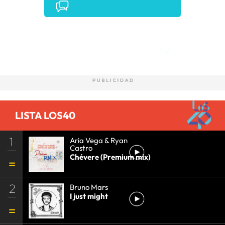
Comentarios
LISTA LOS40
1
Aria Vega & Ryan
Castro
Chévere (Premium mix)
2
Bruno Mars
I just might