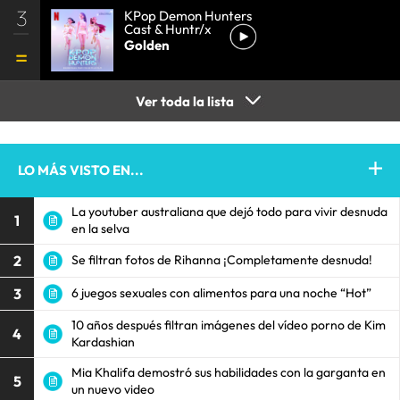
3
KPop Demon Hunters
Cast & Huntr/x
Golden
Ver toda la lista
LO MÁS VISTO EN...
La youtuber australiana que dejó todo para vivir desnuda
1
en la selva
2
Se filtran fotos de Rihanna ¡Completamente desnuda!
3
6 juegos sexuales con alimentos para una noche “Hot”
10 años después filtran imágenes del vídeo porno de Kim
4
Kardashian
Mia Khalifa demostró sus habilidades con la garganta en
5
un nuevo video