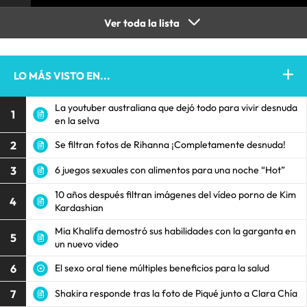
Ver toda la lista
LO MÁS VISTO EN...
La youtuber australiana que dejó todo para vivir desnuda
1
en la selva
2
Se filtran fotos de Rihanna ¡Completamente desnuda!
3
6 juegos sexuales con alimentos para una noche “Hot”
10 años después filtran imágenes del vídeo porno de Kim
4
Kardashian
Mia Khalifa demostró sus habilidades con la garganta en
5
un nuevo video
6
El sexo oral tiene múltiples beneficios para la salud
7
Shakira responde tras la foto de Piqué junto a Clara Chía