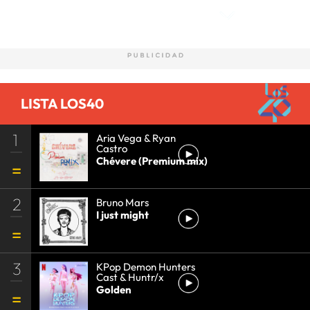
LISTA LOS40
1
Aria Vega & Ryan
Castro
Chévere (Premium mix)
2
Bruno Mars
I just might
3
KPop Demon Hunters
Cast & Huntr/x
Golden