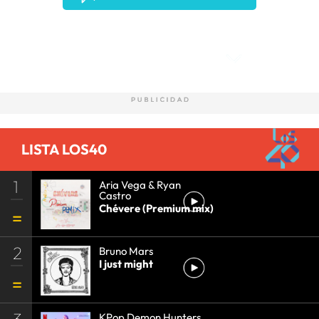
Comentarios
LISTA LOS40
1
Aria Vega & Ryan
Castro
Chévere (Premium mix)
2
Bruno Mars
I just might
3
KPop Demon Hunters