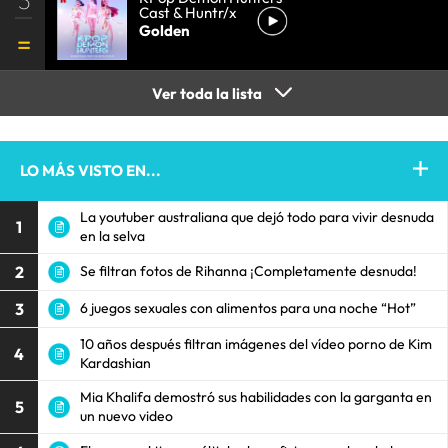
Cast & Huntr/x
Golden
Ver toda la lista
LO MÁS VISTO EN...
La youtuber australiana que dejó todo para vivir desnuda
1
en la selva
2
Se filtran fotos de Rihanna ¡Completamente desnuda!
3
6 juegos sexuales con alimentos para una noche “Hot”
10 años después filtran imágenes del vídeo porno de Kim
4
Kardashian
Mia Khalifa demostró sus habilidades con la garganta en
5
un nuevo video