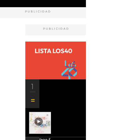
LISTA LOS40
1
Aria Vega &