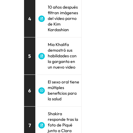
10 años después
filtran imágenes
4
del vídeo porno
de Kim
Kardashian
Mia Khalifa
demostró sus
5
habilidades con
la garganta en
un nuevo video
El sexo oral tiene
múltiples
6
beneficios para
la salud
Shakira
responde tras la
7
foto de Piqué
junto a Clara