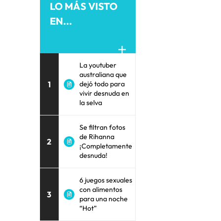
LO MÁS VISTO
EN...
La youtuber
australiana que
1
dejó todo para
vivir desnuda en
la selva
Se filtran fotos
de Rihanna
2
¡Completamente
desnuda!
6 juegos sexuales
con alimentos
3
para una noche
“Hot”