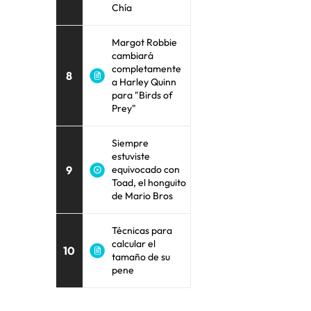
Chía
Margot Robbie
cambiará
completamente
8
a Harley Quinn
para "Birds of
Prey"
Siempre
estuviste
9
equivocado con
Toad, el honguito
de Mario Bros
Técnicas para
calcular el
10
tamaño de su
pene