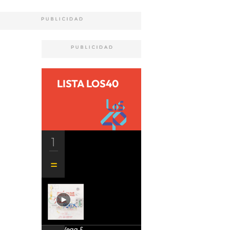
LISTA LOS40
1
Aria Vega &