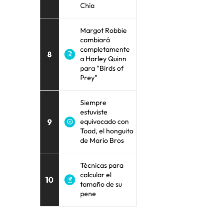
Chía
Margot Robbie
cambiará
completamente
8
a Harley Quinn
para "Birds of
Prey"
Siempre
estuviste
9
equivocado con
Toad, el honguito
de Mario Bros
Técnicas para
calcular el
10
tamaño de su
pene