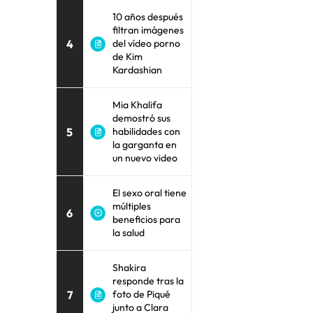
10 años después
filtran imágenes
4
del vídeo porno
de Kim
Kardashian
Mia Khalifa
demostró sus
5
habilidades con
la garganta en
un nuevo video
El sexo oral tiene
múltiples
6
beneficios para
la salud
Shakira
responde tras la
7
foto de Piqué
junto a Clara