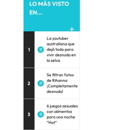
LO MÁS VISTO
EN...
La youtuber
australiana que
1
dejó todo para
vivir desnuda en
la selva
Se filtran fotos
de Rihanna
2
¡Completamente
desnuda!
6 juegos sexuales
con alimentos
3
para una noche
“Hot”