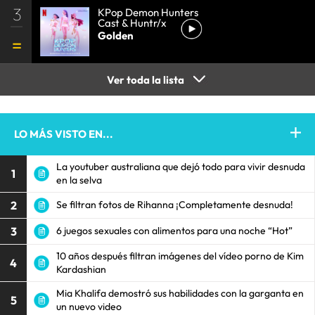
3
KPop Demon Hunters
Cast & Huntr/x
Golden
Ver toda la lista
LO MÁS VISTO EN...
La youtuber australiana que dejó todo para vivir desnuda
1
en la selva
2
Se filtran fotos de Rihanna ¡Completamente desnuda!
3
6 juegos sexuales con alimentos para una noche “Hot”
10 años después filtran imágenes del vídeo porno de Kim
4
Kardashian
Mia Khalifa demostró sus habilidades con la garganta en
5
un nuevo video