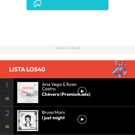
Comentarios
LISTA LOS40
1
Aria Vega & Ryan
Castro
Chévere (Premium mix)
2
Bruno Mars
I just might