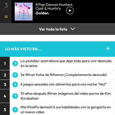
3
KPop Demon Hunters
Cast & Huntr/x
Golden
Ver toda la lista
LO MÁS VISTO EN...
La youtuber australiana que dejó todo para vivir desnuda
1
en la selva
2
Se filtran fotos de Rihanna ¡Completamente desnuda!
3
6 juegos sexuales con alimentos para una noche “Hot”
10 años después filtran imágenes del vídeo porno de Kim
4
Kardashian
Mia Khalifa demostró sus habilidades con la garganta en
5
un nuevo video