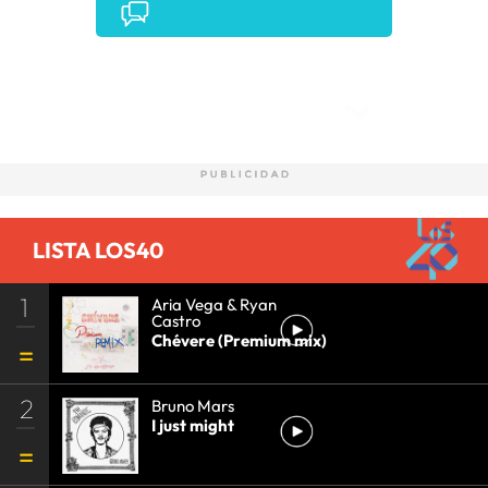
Comentarios
LISTA LOS40
1
Aria Vega & Ryan
Castro
Chévere (Premium mix)
2
Bruno Mars
I just might