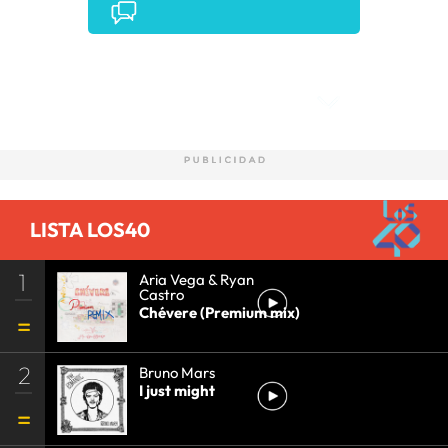
Comentarios
LISTA LOS40
1
Aria Vega & Ryan
Castro
Chévere (Premium mix)
2
Bruno Mars
I just might