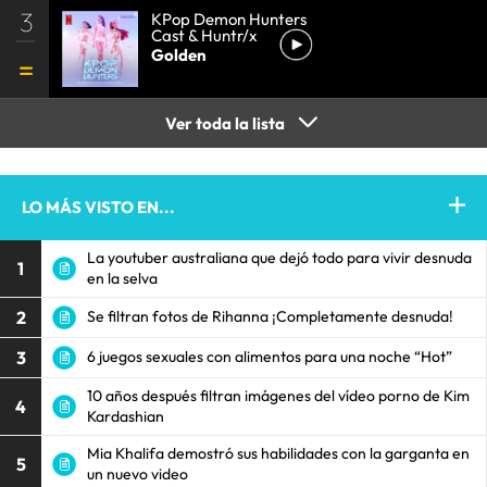
3
KPop Demon Hunters
Cast & Huntr/x
Golden
Ver toda la lista
LO MÁS VISTO EN...
La youtuber australiana que dejó todo para vivir desnuda
1
en la selva
2
Se filtran fotos de Rihanna ¡Completamente desnuda!
3
6 juegos sexuales con alimentos para una noche “Hot”
10 años después filtran imágenes del vídeo porno de Kim
4
Kardashian
Mia Khalifa demostró sus habilidades con la garganta en
5
un nuevo video