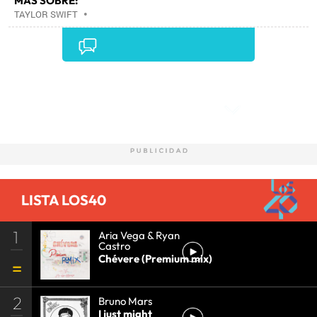
MÁS SOBRE:
TAYLOR SWIFT
•
Comentarios
LISTA LOS40
1
Aria Vega & Ryan
Castro
Chévere (Premium mix)
2
Bruno Mars
I just might