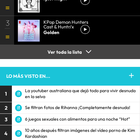
3
KPop Demon Hunters
Cast & Huntr/x
Golden
Ver toda la lista
LO MÁS VISTO EN...
La youtuber australiana que dejó todo para vivir desnuda
1
en la selva
2
Se filtran fotos de Rihanna ¡Completamente desnuda!
3
6 juegos sexuales con alimentos para una noche “Hot”
10 años después filtran imágenes del vídeo porno de Kim
4
Kardashian