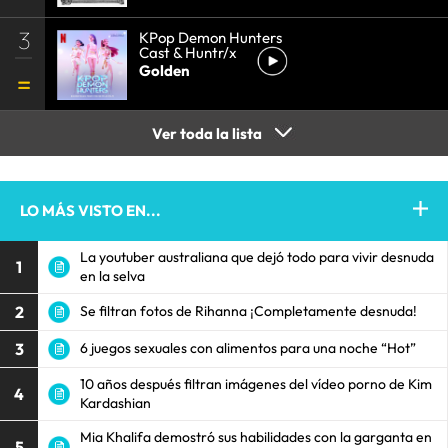
3
KPop Demon Hunters
Cast & Huntr/x
Golden
Ver toda la lista
LO MÁS VISTO EN...
La youtuber australiana que dejó todo para vivir desnuda
1
en la selva
2
Se filtran fotos de Rihanna ¡Completamente desnuda!
3
6 juegos sexuales con alimentos para una noche “Hot”
10 años después filtran imágenes del vídeo porno de Kim
4
Kardashian
Mia Khalifa demostró sus habilidades con la garganta en
5