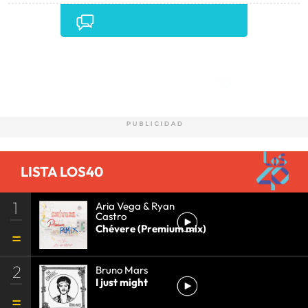
Comentarios
LISTA LOS40
1
Aria Vega & Ryan
Castro
Chévere (Premium mix)
2
Bruno Mars
I just might