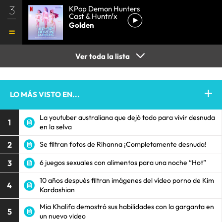
3
KPop Demon Hunters
Cast & Huntr/x
Golden
Ver toda la lista
LO MÁS VISTO EN...
La youtuber australiana que dejó todo para vivir desnuda
1
en la selva
2
Se filtran fotos de Rihanna ¡Completamente desnuda!
3
6 juegos sexuales con alimentos para una noche “Hot”
10 años después filtran imágenes del vídeo porno de Kim
4
Kardashian
Mia Khalifa demostró sus habilidades con la garganta en
5
un nuevo video