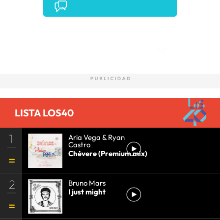
Comentarios
LISTA LOS40
1
Aria Vega & Ryan
Castro
Chévere (Premium mix)
2
Bruno Mars
I just might