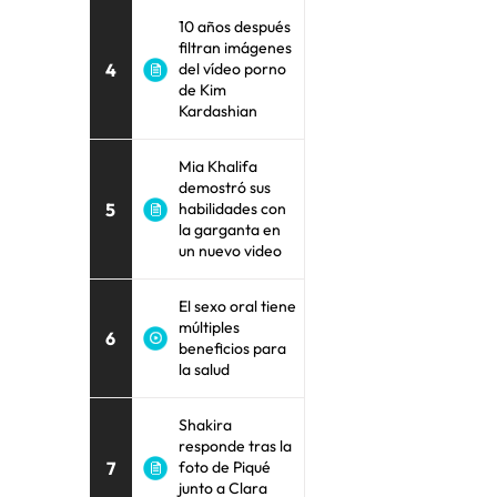
10 años después
filtran imágenes
4
del vídeo porno
de Kim
Kardashian
Mia Khalifa
demostró sus
5
habilidades con
la garganta en
un nuevo video
El sexo oral tiene
múltiples
6
beneficios para
la salud
Shakira
responde tras la
7
foto de Piqué
junto a Clara