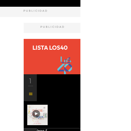
LISTA LOS40
1
Aria Vega &