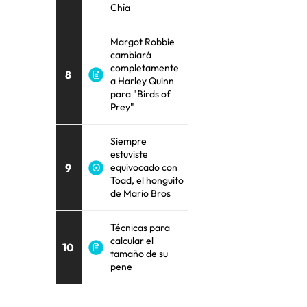
Chía
Margot Robbie
cambiará
completamente
8
a Harley Quinn
para "Birds of
Prey"
Siempre
estuviste
9
equivocado con
Toad, el honguito
de Mario Bros
Técnicas para
calcular el
10
tamaño de su
pene