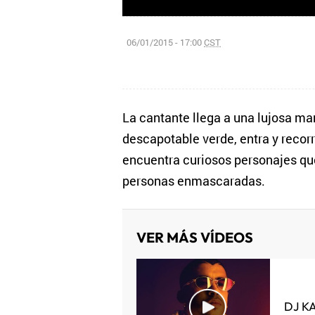
06/01/2015 - 17:00
CST
La cantante llega a una lujosa man
descapotable verde, entra y recorr
encuentra curiosos personajes qu
personas enmascaradas.
VER MÁS VÍDEOS
DJ K