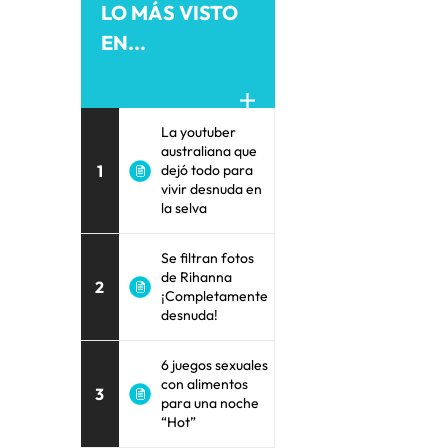
LO MÁS VISTO
EN...
La youtuber
australiana que
1
dejó todo para
vivir desnuda en
la selva
Se filtran fotos
de Rihanna
2
¡Completamente
desnuda!
6 juegos sexuales
con alimentos
3
para una noche
“Hot”