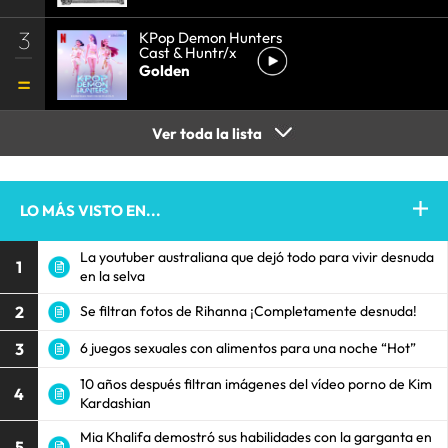
3
KPop Demon Hunters
Cast & Huntr/x
Golden
Ver toda la lista
LO MÁS VISTO EN...
La youtuber australiana que dejó todo para vivir desnuda
1
en la selva
2
Se filtran fotos de Rihanna ¡Completamente desnuda!
3
6 juegos sexuales con alimentos para una noche “Hot”
10 años después filtran imágenes del vídeo porno de Kim
4
Kardashian
Mia Khalifa demostró sus habilidades con la garganta en
5