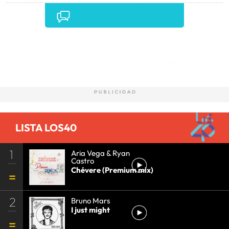
Comentarios
LISTA LOS40
1
Aria Vega & Ryan
Castro
Chévere (Premium mix)
2
Bruno Mars
I just might