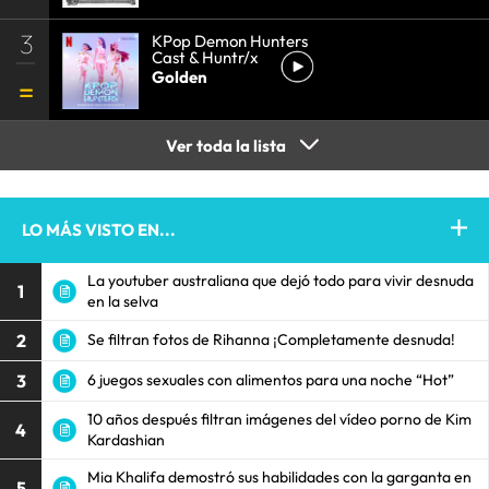
3
KPop Demon Hunters
Cast & Huntr/x
Golden
Ver toda la lista
LO MÁS VISTO EN...
La youtuber australiana que dejó todo para vivir desnuda
1
en la selva
2
Se filtran fotos de Rihanna ¡Completamente desnuda!
3
6 juegos sexuales con alimentos para una noche “Hot”
10 años después filtran imágenes del vídeo porno de Kim
4
Kardashian
Mia Khalifa demostró sus habilidades con la garganta en
5