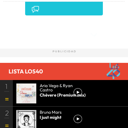
Comentarios
LISTA LOS40
1
Aria Vega & Ryan
Castro
Chévere (Premium mix)
2
Bruno Mars
I just might