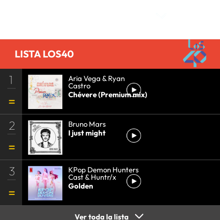
LISTA LOS40
1
Aria Vega & Ryan
Castro
Chévere (Premium mix)
2
Bruno Mars
I just might
3
KPop Demon Hunters
Cast & Huntr/x
Golden
Ver toda la lista