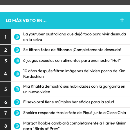
LO MÁS VISTO EN...
La youtuber australiana que dejó todo para vivir desnuda
1
en la selva
2
Se filtran fotos de Rihanna ¡Completamente desnuda!
3
6 juegos sexuales con alimentos para una noche “Hot”
10 años después filtran imágenes del vídeo porno de Kim
4
Kardashian
Mia Khalifa demostró sus habilidades con la garganta en
5
un nuevo video
6
El sexo oral tiene múltiples beneficios para la salud
7
Shakira responde tras la foto de Piqué junto a Clara Chía
Margot Robbie cambiará completamente a Harley Quinn
8
para "Birds of Prey"