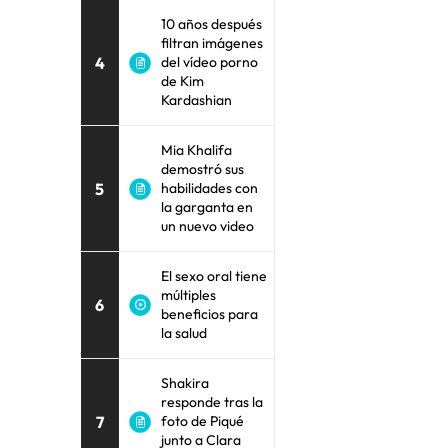
10 años después
filtran imágenes
4
del vídeo porno
de Kim
Kardashian
Mia Khalifa
demostró sus
5
habilidades con
la garganta en
un nuevo video
El sexo oral tiene
múltiples
6
beneficios para
la salud
Shakira
responde tras la
7
foto de Piqué
junto a Clara