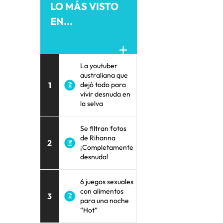
LO MÁS VISTO
EN...
La youtuber
australiana que
1
dejó todo para
vivir desnuda en
la selva
Se filtran fotos
de Rihanna
2
¡Completamente
desnuda!
6 juegos sexuales
con alimentos
3
para una noche
“Hot”