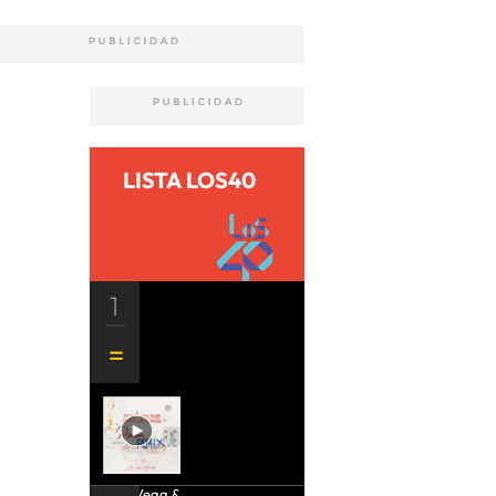
LISTA LOS40
1
Aria Vega &