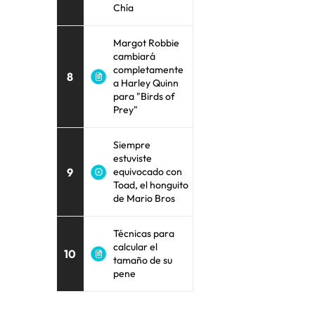
Chía
Margot Robbie
cambiará
completamente
8
a Harley Quinn
para "Birds of
Prey"
Siempre
estuviste
9
equivocado con
Toad, el honguito
de Mario Bros
Técnicas para
calcular el
10
tamaño de su
pene