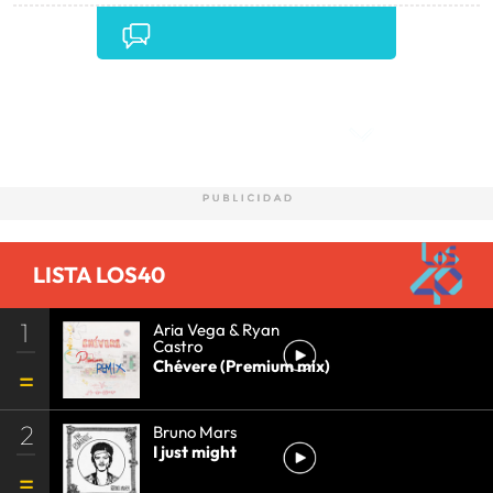
Comentarios
LISTA LOS40
1
Aria Vega & Ryan
Castro
Chévere (Premium mix)
2
Bruno Mars
I just might