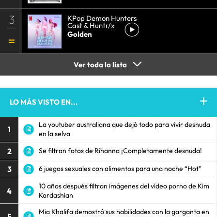
3
KPop Demon Hunters
Cast & Huntr/x
Golden
Ver toda la lista
LO MÁS VISTO EN...
La youtuber australiana que dejó todo para vivir desnuda
1
en la selva
2
Se filtran fotos de Rihanna ¡Completamente desnuda!
3
6 juegos sexuales con alimentos para una noche “Hot”
10 años después filtran imágenes del vídeo porno de Kim
4
Kardashian
Mia Khalifa demostró sus habilidades con la garganta en
5