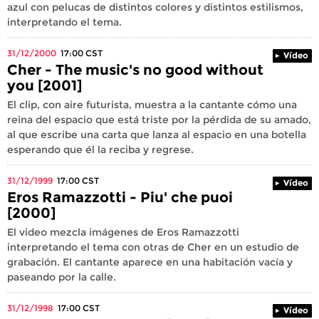
azul con pelucas de distintos colores y distintos estilismos,
interpretando el tema.
31/12/2000
17:00
CST
Vídeo
Cher - The music's no good without
you [2001]
El clip, con aire futurista, muestra a la cantante cómo una
reina del espacio que está triste por la pérdida de su amado,
al que escribe una carta que lanza al espacio en una botella
esperando que él la reciba y regrese.
31/12/1999
17:00
CST
Vídeo
Eros Ramazzotti - Piu' che puoi
[2000]
El video mezcla imágenes de Eros Ramazzotti
interpretando el tema con otras de Cher en un estudio de
grabación. El cantante aparece en una habitación vacía y
paseando por la calle.
31/12/1998
17:00
CST
Vídeo