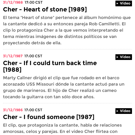
31/12/1988
17:00
CST
Vídeo
Cher - Heart of stone [1989]
El tema "Heart of stone" pertenece al álbum homónimo que
la cantante dedicó a su entonces pareja Rob Camilletti. El
clip lo protagoniza Cher a la que vemos interpretando el
tema mientras imágenes de distintos políticos se van
proyectando detrás de ella.
31/12/1987
17:00
CST
Vídeo
Cher - If I could turn back time
[1988]
Marty Callner dirigió el clip que fue rodado en el barco
acorazado USS Missouri dónde la cantante actuó para un
grupo de marineros. El hijo de Cher realizó un cameo
tocando la guitarra con tan sólo doce años.
31/12/1986
17:00
CST
Vídeo
Cher - I found someone [1987]
El clip, que protagoniza la cantante, habla de relaciones
amorosas, celos y parejas. En el video Cher flirtea con