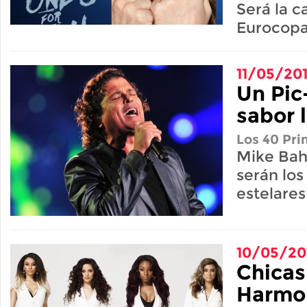
Será la c
Eurocopa
11/05/20
Un Pic
sabor 
Los 40 Pri
Mike Bahí
serán los
estelares
10/05/20
Chicas
Harmo