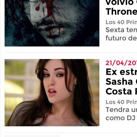
volvió
Thron
Los 40 Pri
Sexta te
futuro d
21/04/20
Ex est
Sasha 
Costa 
Los 40 Pri
Tendra u
como DJ