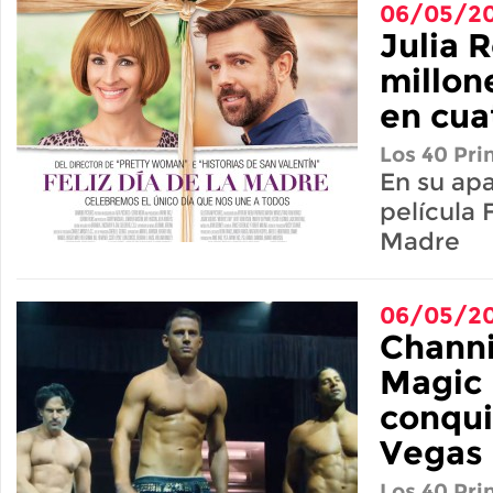
06/05/20
Julia 
millon
en cua
Los 40 Pri
En su apa
película F
Madre
06/05/20
Channi
Magic
conqui
Vegas
Los 40 Pri