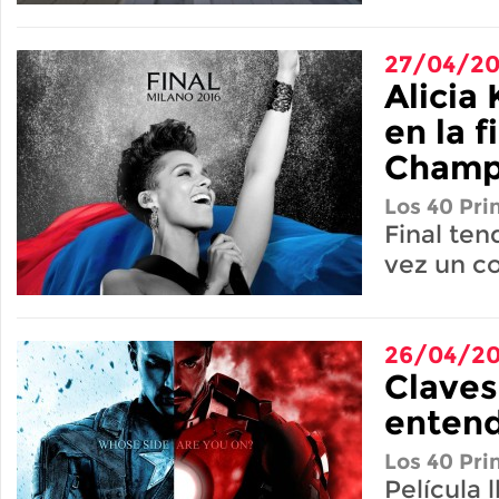
27/04/20
Alicia
en la f
Champ
Los 40 Pri
Final ten
vez un c
26/04/20
Claves
entend
Los 40 Pri
Película l