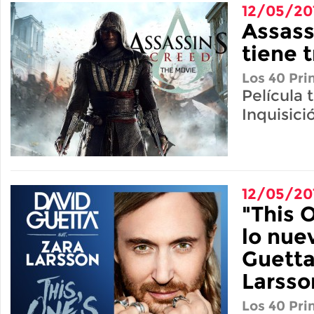
12/05/20
Assass
tiene t
Los 40 Pri
Película 
Inquisici
12/05/20
"This 
lo nue
Guetta
Larsso
Los 40 Pri