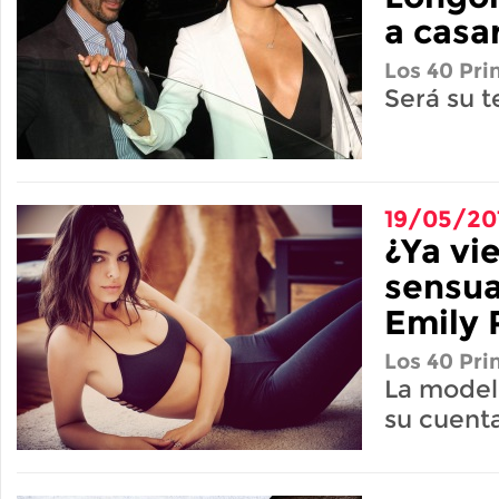
a casa
Los 40 Pri
Será su 
19/05/20
¿Ya vie
sensua
Emily 
Los 40 Pri
La modelo
su cuent