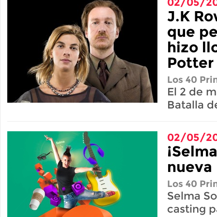
02/05/20
J.K Ro
que pe
hizo ll
Potter
Los 40 Pri
El 2 de m
Batalla 
02/05/20
¡Selma
nueva 
Los 40 Pri
Selma So
casting p