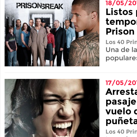
18/05/20
Listos 
tempo
Prison
Los 40 Pri
Una de la
populare
17/05/20
Arrest
pasaje
vuelo 
puñeta
Los 40 Pri