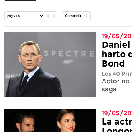
Compartir
19/05/20
Daniel
harto 
Bond
Los 40 Pri
Actor no 
saga
19/05/20
La act
Longor