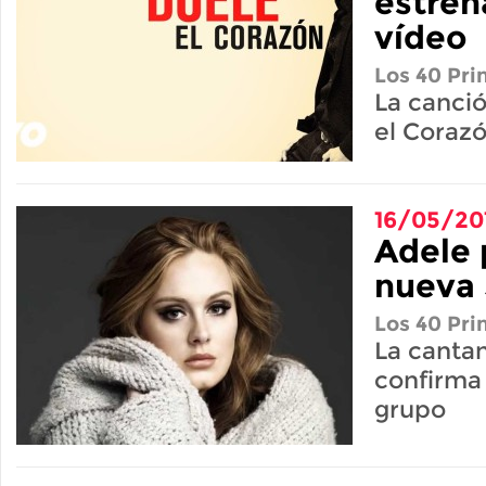
estren
vídeo
Los 40 Pri
La canció
el Coraz
16/05/20
Adele 
nueva 
Los 40 Pri
La canta
confirma 
grupo