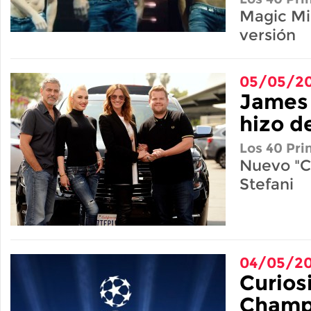
Magic Mi
versión
05/05/20
James 
hizo d
Los 40 Pri
Nuevo "C
Stefani
04/05/20
Curios
Champ