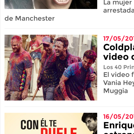
La mujer 
arrestada
de Manchester
17/05/20
Coldpl
video 
Los 40 Pri
El video 
Vania He
Muggia
16/05/20
Enriqu