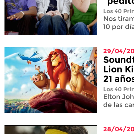
"pedit
Los 40 Pri
Nos tira
10 por dí
29/04/20
Soundt
Lion K
21 año
Los 40 Pri
Elton Joh
de las ca
28/04/20