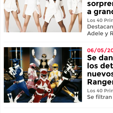
sorpre
a gran
Los 40 Pri
Destacan 
Adele y 
06/05/20
Se dan
los det
nuevo
Range
Los 40 Pri
Se filtra